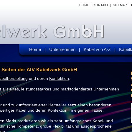
HOME
|
KONTAKT
|
SITEMAP
|
Home
|
Unternehmen
|
Kabel von A-Z
|
Kabel
n Seiten der AIV Kabelwerk GmbH
abelherstellung
und deren
Konfektion
.
ialisiertes, leistungsstarkes und marktorientiertes Unternehmen
r und zukunftsorientierter Hersteller
setzt einen besonderen
wertiger Kabel und deren Konfektion im eigenen Hause.
len Markt produzieren wir ein sehr umfangreiches Kabel- und
chnische Kompetenz, große Flexibilität und ausgesprochene
gen.